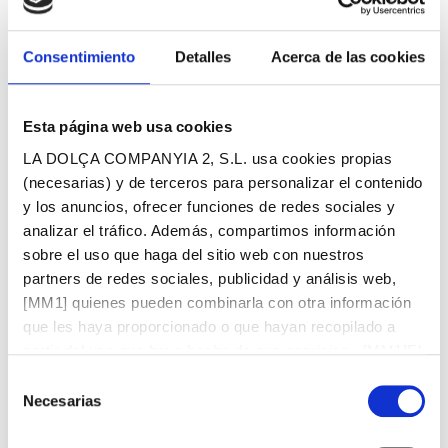
Consentimiento
Detalles
Acerca de las cookies
¿QUE HACEMOS?
Nuestros Servicios
Esta página web usa cookies
LA DOLÇA COMPANYIA 2, S.L. usa cookies propias
Cocina propia y atención a las preferencias y necesidades
(necesarias) y de terceros para personalizar el contenido
dietéticas
y los anuncios, ofrecer funciones de redes sociales y
Control y preparación de la medicación
analizar el tráfico. Además, compartimos información
Fisioterapia diaria individual y colectiva
sobre el uso que haga del sitio web con nuestros
Estimulación cognitiva diaria individual y colectiva
partners de redes sociales, publicidad y análisis web,
Terapia asistida con animales
[MM1] quienes pueden combinarla con otra información
Musicoterapia
que les haya proporcionado o que hayan recopilado a
Juegos lúdicos
partir del uso que haya hecho de sus servicios. [MM1]El
Talleres especializados
texto rojo debe adaptarse y dejar solo aquel que haga
Actividades comunitarias
Selección
referencia al uso de las cookies que hay en la web.
Podología
Necesarias
de
Servicio de transporte adaptado
consentimiento