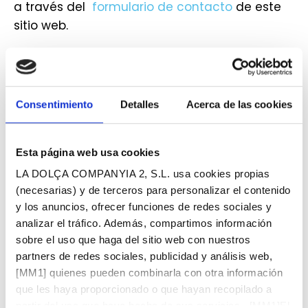
a través del
formulario de contacto
de este
sitio web.
Puede presentar:
Queja
relativa al cumplimiento de los
requisitos del RD 1112/2018 o
Consentimiento
Detalles
Acerca de las cookies
Solicitud de Información accesible
relativa
a:
Contenidos que están excluidos del
Esta página web usa cookies
ámbito de aplicación del RD 1112/2018
según lo establecido por el artículo 3,
LA DOLÇA COMPANYIA 2, S.L. usa cookies propias
apartado 4.
(necesarias) y de terceros para personalizar el contenido
Contenidos que están exentos del
y los anuncios, ofrecer funciones de redes sociales y
cumplimiento de los requisitos de
analizar el tráfico. Además, compartimos información
accesibilidad por imponer una carga
sobre el uso que haga del sitio web con nuestros
desproporcionada.
partners de redes sociales, publicidad y análisis web,
En la Solicitud de información accesible, se
[MM1] quienes pueden combinarla con otra información
que les haya proporcionado o que hayan recopilado a
debe concretar, con toda claridad, los hechos,
partir del uso que haya hecho de sus servicios. [MM1]El