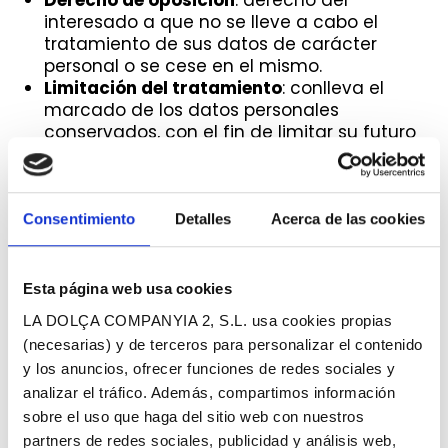
interesado a que no se lleve a cabo el
tratamiento de sus datos de carácter
personal o se cese en el mismo.
Limitación del tratamiento
: conlleva el
marcado de los datos personales
conservados, con el fin de limitar su futuro
tratamiento, para el ejercicio o la defensa
de reclamaciones.
Portabilidad de los datos
: facilitación de
los datos objeto de tratamiento al
Consentimiento
Detalles
Acerca de las cookies
interesado, para que éste pueda transmitir
a otro responsable, sin impedimentos.
Derecho a no ser objeto de decisiones
Esta página web usa cookies
individuales automatizadas (incluida la
LA DOLÇA COMPANYIA 2, S.L. usa cookies propias
elaboración de perfiles)
: derecho a no ser
(necesarias) y de terceros para personalizar el contenido
objeto de una decisión basada en el
y los anuncios, ofrecer funciones de redes sociales y
tratamiento automatizado que produzca
efectos o afecte significativamente.
analizar el tráfico. Además, compartimos información
sobre el uso que haga del sitio web con nuestros
Como usuario, tiene derecho a retirar el
partners de redes sociales, publicidad y análisis web,