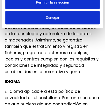
todos los niveles de protección necesarios
Permitir la selección
para garantizar la seguridad en el
tratamiento de los datos y evitar su
Denegar
alteración, pérdida, robo, tratamiento o
acceso no autorizado, de acuerdo al estado
de la tecnología y naturaleza de los datos
almacenados. Asimismo, se garantiza
también que el tratamiento y registro en
ficheros, programas, sistemas o equipos,
locales y centros cumplen con los requisitos y
condiciones de integridad y seguridad
establecidas en la normativa vigente.
IDIOMA
El idioma aplicable a esta política de
privacidad es el castellano. Por tanto, en caso
de que hubiera alguna contradicción en